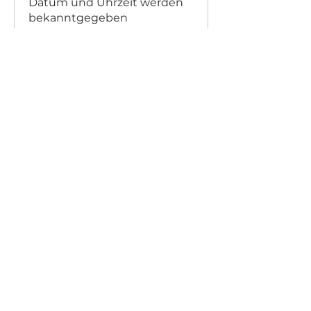
Datum und Uhrzeit werden
bekanntgegeben
Mehr Infos
Anmelden
Supertoscano GmbH
Giessereistrasse 14
8005 Zürich
info@supertoscano.ch
+41 44 500 21 11
Öffnungszeiten
Montag:
11.00 - 14.00
Uhr
Dienstag:
11.00 - 18.00
Uhr
Mittwoch: geschlossen
Donnerstag:
11.00 - 18.00
Uhr
Freitag: 11.00 - 15.00 Uhr
Auf Anfrage öffnen wir auch ausserhalb der
Öffnungszeiten​