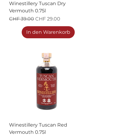
Winestillery Tuscan Dry
Vermouth 0.75l
Standardpreis
Sale-Preis
CHF 39.00
CHF 29.00
In den Warenkorb
Winestillery Tuscan Red
Vermouth 0.75l