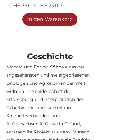
Standardpreis
Sale-Preis
CHF 35.00
CHF 25.00
In den Warenkorb
Geschichte
Niccolò und Enrico, Söhne eines der
angesehensten und meistgepriesenen
Önologen und Agronomen der Welt,
widmen ihre Leidenschaft der
Erforschung und Interpretation des
Gebietes, mit dem sie seit ihrer
Kindheit verbunden sind.
Aufgewachsen in Greve in Chianti,
entstand ihr Projekt aus dem Wunsch,