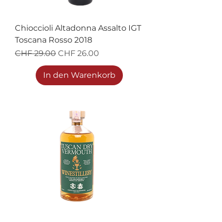
Chioccioli Altadonna Assalto IGT
Toscana Rosso 2018
Standardpreis
Sale-Preis
CHF 29.00
CHF 26.00
In den Warenkorb