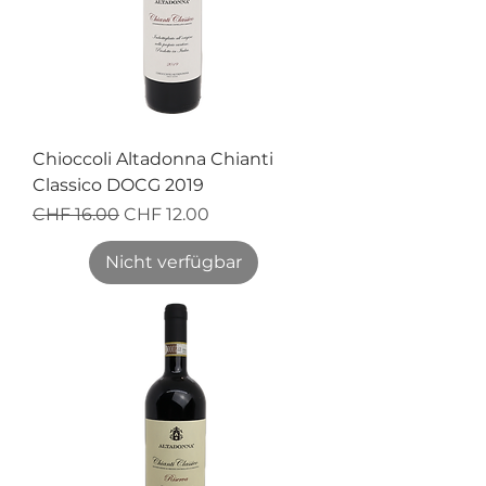
Chioccoli Altadonna Chianti
Classico DOCG 2019
Standardpreis
Sale-Preis
CHF 16.00
CHF 12.00
Nicht verfügbar