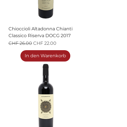
Chioccioli Altadonna Chianti
Classico Riserva DOCG 2017
Standardpreis
Sale-Preis
CHF 26.00
CHF 22.00
In den Warenkorb