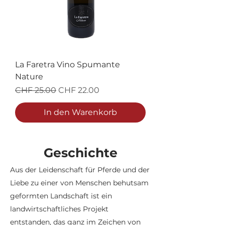
La Faretra Vino Spumante
Nature
Standardpreis
Sale-Preis
CHF 25.00
CHF 22.00
In den Warenkorb
Geschichte
Aus der Leidenschaft für Pferde und der
Liebe zu einer von Menschen behutsam
geformten Landschaft ist ein
landwirtschaftliches Projekt
entstanden, das ganz im Zeichen von