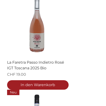
La Faretra Passo Indietro Rosé
IGT Toscana 2025 Bio
Preis
CHF 19.00
In den Warenkorb
Neu