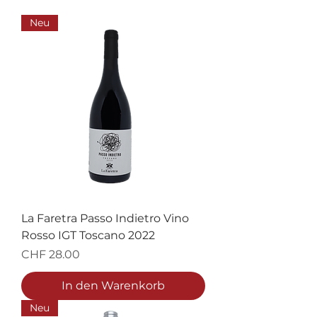
Neu
La Faretra Passo Indietro Vino
Rosso IGT Toscano 2022
Preis
CHF 28.00
In den Warenkorb
Neu