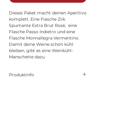
Dieses Paket macht deinen Aperitivo
komplett. Eine Flasche Ziik
Spumante Extra Brut Rosé, eine
Flasche Passo Indietro und eine
Flasche Monnallegra Vermentino.
Damit deine Weine schön kühl
bleiben, gibt es eine Weinkühl-
Manschette dazu.
Produktinfo
Mit diesem Degustationspaket hast
du eine schöne Auswahl an
Apéroweinen.
Weinkühl-Manschette von
Supertoscano GmbH
Supertoscano
Giessereistrasse 14
8005 Zürich
Monnallegra Vermentino
info@supertoscano.ch
Maremma Toscana von Tenuta
+41 44 500 21 11