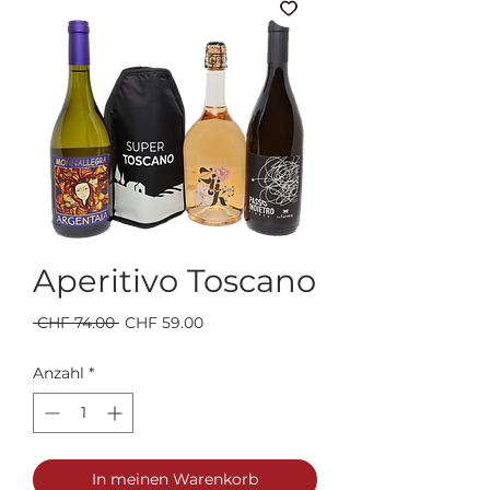
Aperitivo Toscano
Standardpreis
Sale-
 CHF 74.00 
CHF 59.00
Preis
Anzahl
*
In meinen Warenkorb