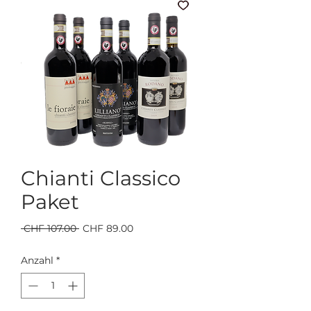
Chianti Classico
Paket
Standardpreis
Sale-
 CHF 107.00 
CHF 89.00
Preis
Anzahl
*