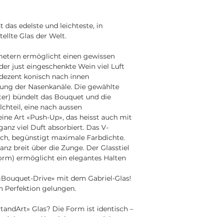
t das edelste und leichteste, in
llte Glas der Welt.
imetern ermöglicht einen gewissen
der just eingeschenkte Wein viel Luft
dezent konisch nach innen
rung der Nasenkanäle. Die gewählte
ter) bündelt das Bouquet und die
chteil, eine nach aussen
ne Art «Push-Up», das heisst auch mit
anz viel Duft absorbiert. Das V-
lch, begünstigt maximale Farbdichte.
anz breit über die Zunge. Der Glasstiel
rm) ermöglicht ein elegantes Halten
«Bouquet-Drive» mit dem Gabriel-Glas!
in Perfektion gelungen.
tandArt» Glas? Die Form ist identisch –