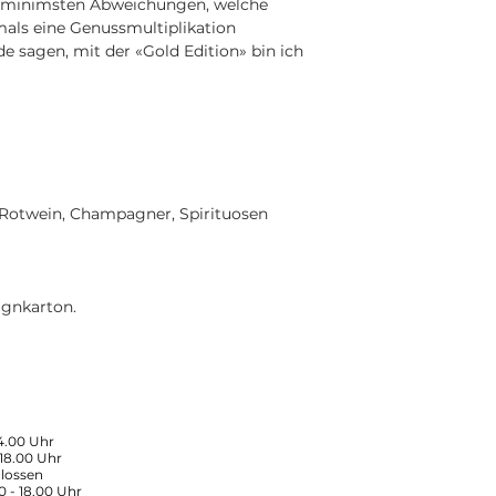
it minimsten Abweichungen, welche
mals eine Genussmultiplikation
e sagen, mit der «Gold Edition» bin ich
 Rotwein, Champagner, Spirituosen
ignkarton.
14.00 Uhr
 18.00 Uhr
lossen
0 - 18.00 Uhr