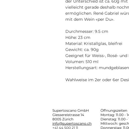
der Unterschied ist ca. 60g m
vielleicht gerade deshalb noch
ermöglichen. René Gabriel würd
mit dem Wein «per Du».
Durchmesser: 9.5 cm
Höhe: 23 cm
Material: Kristallglas, bleifrei
Gewicht: ca. 90g
Geeignet für Weiss-, Rosé- und
Volumen: 510 ml
Herstellungsart: mundgeblasen
Wahlweise im 2er oder 6er Des
Supertoscano GmbH
Öffnungszeiten
Giessereistrasse 14
Montag: 11.00 - 
8005 Zürich
Dienstag: 11.00 -
info@supertoscano.ch
Mittwoch: gesch
+41 44 500 21 11
Donnerstag: 11.0