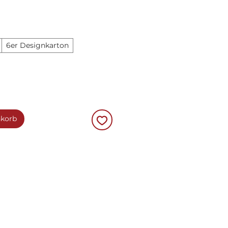
6er Designkarton
nkorb