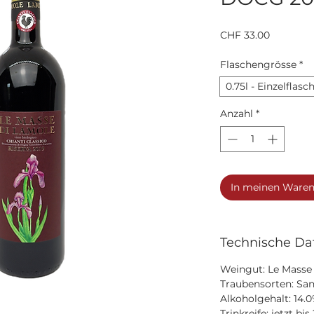
Preis
CHF 33.00
Flaschengrösse
*
0.75l - Einzelflasc
Anzahl
*
In meinen Ware
Technische Da
Weingut: Le Masse
Traubensorten: San
Alkoholgehalt: 14.
Trinkreife: jetzt bis