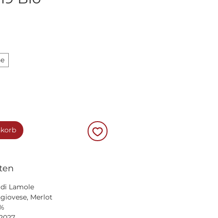
he
nkorb
ten
 di Lamole
giovese, Merlot
0%
 2027