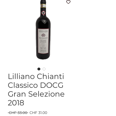
Lilliano Chianti
Classico DOCG
Gran Selezione
2018
Standardpreis
Sale-
 CHF 33.00 
CHF 31.00