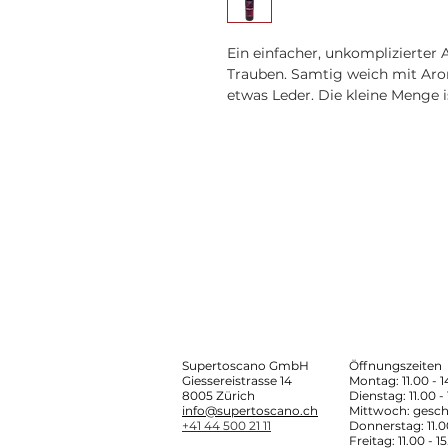
Ein einfacher, unkomplizierter
Trauben. Samtig weich mit Aro
etwas Leder.
Die kleine Menge i
Supertoscano GmbH
Öffnungszeiten
Giessereistrasse 14
Montag: 11.00 - 
8005 Zürich
Dienstag: 11.00 -
info@supertoscano.ch
Mittwoch: gesch
+41 44 500 21 11
Donnerstag: 11.0
Freitag: 11.00 - 1