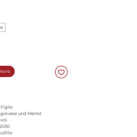
he
nkorb
Figlie
ngiovese und Merlot
vol.
s 2030
ulfite