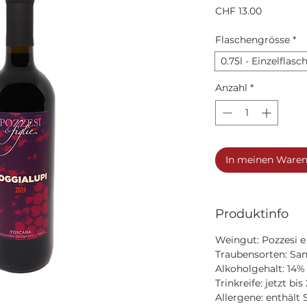
Preis
CHF 13.00
Flaschengrösse
*
0.75l - Einzelflasc
Anzahl
*
In meinen Ware
Produktinfo
Weingut: Pozzesi e 
Traubensorten: Sa
Alkoholgehalt: 14% 
Trinkreife: jetzt bi
Allergene: enthält S