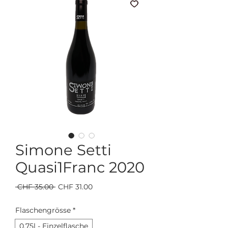
Simone Setti
Quasi1Franc 2020
Standardpreis
Sale-
 CHF 35.00 
CHF 31.00
Preis
Flaschengrösse
*
0.75l - Einzelflasche