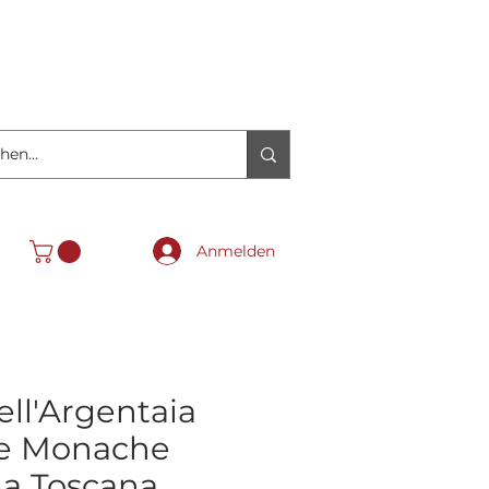
Anmelden
ell'Argentaia
le Monache
 Toscana