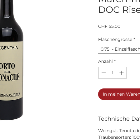
DOC Rise
Preis
CHF 55.00
Flaschengrösse
*
0.75l - Einzelflasc
Anzahl
*
In meinen Ware
Technische Da
Weingut: Tenuta de
Traubensorten: 10