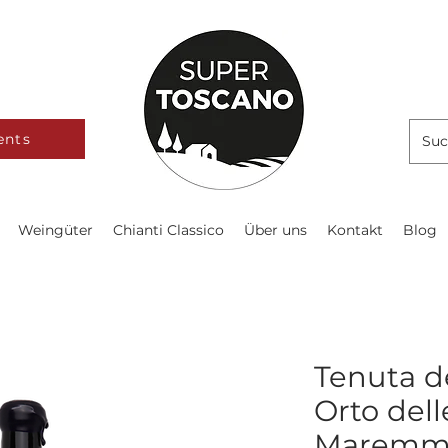
ents
Weingüter
Chianti Classico
Über uns
Kontakt
Blog
Tenuta d
Orto del
Maremma