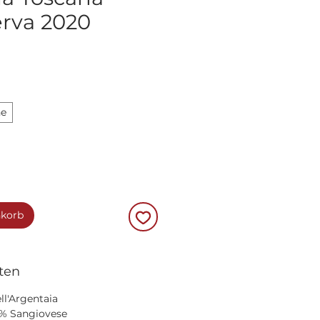
rva 2020
he
nkorb
ten
ll'Argentaia
0% Sangiovese