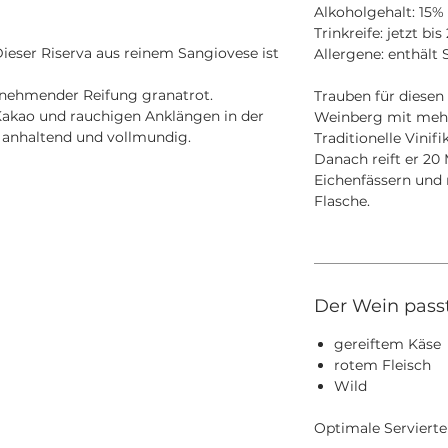
Alkoholgehalt: 15% 
Trinkreife: jetzt bis
 Dieser Riserva aus reinem Sangiovese ist
Allergene: enthält S
unehmender Reifung granatrot.
Trauben für diese
Kakao und rauchigen Anklängen in der
Weinberg mit mehr 
anhaltend und vollmundig.
Traditionelle Vinifi
Danach reift er 20
Eichenfässern und 
Flasche.
Der Wein pass
gereiftem Käse
rotem Fleisch
Wild
Optimale Servierte