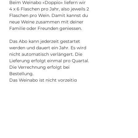
Beim Weinabo «Doppio» liefern wir
4 x 6 Flaschen pro Jahr, also jeweils 2
Flaschen pro Wein. Damit kannst du
neue Weine zusammen mit deiner
Familie oder Freunden geniessen.
Das Abo kann jederzeit gestartet
werden und dauert ein Jahr. Es wird
nicht automatisch verlängert. Die
Lieferung erfolgt einmal pro Quartal.
Die Verrechnung erfolgt bei
Bestellung.
Das Weinabo ist nicht vorzeitig
kündbar.
Das Weinabo eignet sich perfekt
auch als Geschenk. Einmal
geschenkt und der Empfänger
erfreut sich immer wieder an neuen
Weinen.