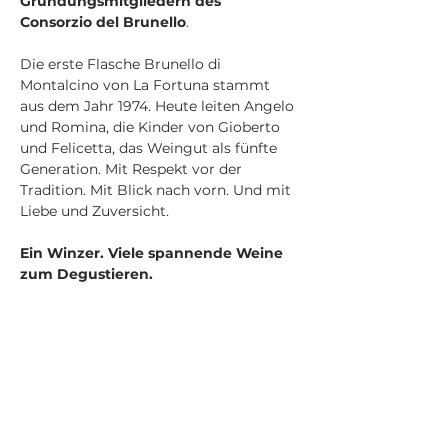
Gründungsmitgliedern des 
Consorzio del Brunello
.
Die erste Flasche Brunello di 
Montalcino von La Fortuna stammt 
aus dem Jahr 1974. Heute leiten Angelo 
und Romina, die Kinder von Gioberto 
und Felicetta, das Weingut als fünfte 
Generation. Mit Respekt vor der 
Tradition. Mit Blick nach vorn. Und mit 
Liebe und Zuversicht.
Ein Winzer. Viele spannende Weine 
zum Degustieren.
Seit 2023 importiert Supertoscano die 
Weine vom Weingut La Fortuna in die 
Schweiz. Nun kommt 
Angelo Zannoni 
nach Zürich und präsentiert die neuen 
Jahrgänge und blickt auf die 
Vorgänger zurück. Der Brunello di 
Montalcino DOCG 2021 wurde mit 