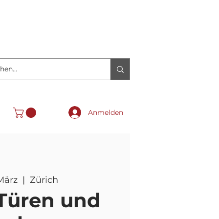
Anmelden
 März
  |  
Zürich
Türen und