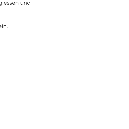
 giessen und 
in. 