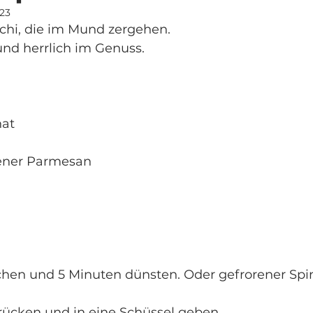
023
chi, die im Mund zergehen.
nd herrlich im Genuss.
nat
bener Parmesan
chen und 5 Minuten dünsten. Oder gefrorener Spin
drücken und in eine Schüssel geben.