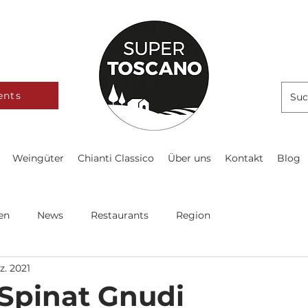
ents
Weingüter
Chianti Classico
Über uns
Kontakt
Blog
en
News
Restaurants
Region
z. 2021
 Spinat Gnudi