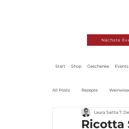
Nächste Ev
Start
Shop
Geschenke
Events
All Posts
Rezepte
Weinwiss
Laura Saitta
7. De
Ricotta