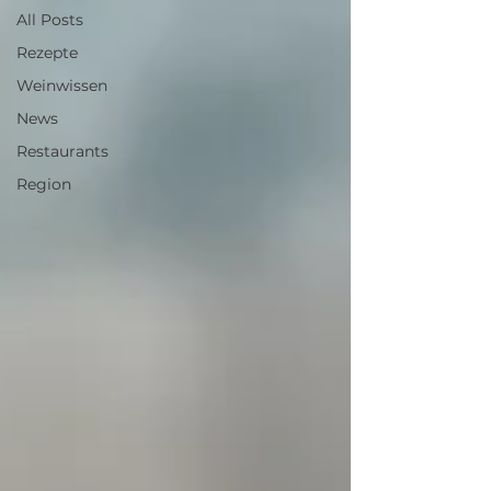
All Posts
Rezepte
Weinwissen
News
Restaurants
Region