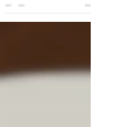
Pici - ein kulinarisches Stück
toskanischer Alltagskultur, das auf
keinem Teller fehlen sollte