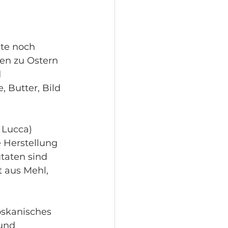
ute noch 
en zu Ostern 
 
, Butter, Bild 
 Lucca) 
e Herstellung 
utaten sind 
 aus Mehl, 
oskanisches 
und 