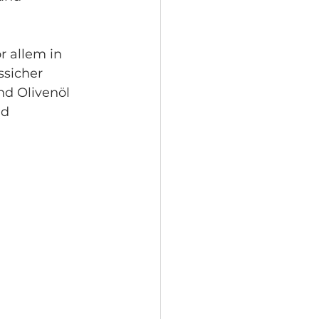
r allem in 
ssicher 
nd Olivenöl 
d 