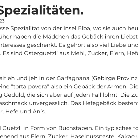
Spezialitäten.
023
üsse Spezialität von der Insel Elba, wo sie auch he
üher haben die Mädchen das Gebäck ihren Liebst
Interesses geschenkt. Es gehört also viel Liebe und
 Es sind Osterguetzli aus Mehl, Zucker, Eiern, Hefe
seit eh und jeh in der Garfagnana (Gebirge Provinz
t eine "torta povera" also ein Gebäck der Armen. Di
g Geduld, die sich aber auf jeden Fall lohnt. Die Z
eschmack unvergesslich. Das Hefegebäck besteht
er, Hefe und Anis.
nd Guetzli in Form von Buchstaben. Ein typisches t
ehend aus Eiern, Zucker, Haselnusspaste, Kakao 