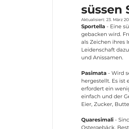
süssen 
Aktualisiert:
23. März 2
Sportella
 - Eine s
gebacken wird. Fr
als Zeichen ihres 
Leidenschaft dazu.
und Anissamen. 
Pasimata
 - Wird 
hergestellt. Es is
erfordert ein weni
einfach und der G
Eier, Zucker, Butt
Quaresimali
 - Si
Ostergebäck. Best